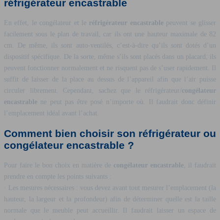
réfrigérateur encastrable
En effet, le congélateur et le
réfrigérateur encastrable
peuvent se glisser
facilement sous le plan de travail, car ils ont une hauteur maximale de 82
cm. De même, ils sont auto-ventilés, c’est-à-dire qu’ils sont dotés d’un
dispositif spécifique. De la sorte, même s’ils sont placés dans un placard, ils
peuvent fonctionner normalement et ne risquent pas de s’user rapidement. Il
suffit de laisser de la place au dessus de l’appareil afin que l’air puisse
circuler librement. Cependant, sachez que le réfrigérateur/
congélateur
encastrable
ne peut pas être posé n’importe où. Il faudrait donc définir
l’emplacement idéal avant l’achat.
Comment bien choisir son réfrigérateur ou
congélateur encastrable ?
Pour faire le bon choix en matière de
congélateur encastrable
, il faudrait
prendre en compte les points suivants :
· Les mesures nécessaires : vous devez avant tout mesurer l’emplacement (la
hauteur, la largeur et la profondeur) afin de déterminer quelle est la taille
normale que le meuble peut accueillir. Il faudrait laisser un espace de