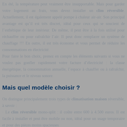
En été, la température peut vraiment être insupportable. Mais pour garder
votre logement au frais, vous devez installer un
clim réversible
.
Actuellement, il est également appelé pompe à chaleur air-air. Son principal
avantage est qu’il est très discret, idéal pour ceux qui se soucient de
l’esthétique de leur intérieur. De même, il peut être à la fois utilisé pour
réchauffer ou pour rafraîchir l’air. Il peut donc remplacer un système de
chauffage !!! En outre, il est très économe et vous permet de réduire les
consommations en électricité.
Pour faire le bon choix, prenez en compte les éléments suivants si vous ne
voulez pas gonfler rapidement votre facture d’électricité : la classe
énergétique, la consommation annuelle, l’espace à chauffer ou à rafraîchir,
la puissance et le niveau sonore.
Mais quel modèle choisir ?
On distingue principalement trois types de
climatisation maison
réversible,
à savoir :
· Le
clim réversible
mono-split : il coûte entre 600 à 4.500 euros. Il est
facile à installer et peut être mobile ou non, idéal pour un usage temporaire
et pour des pièces moins spacieuses