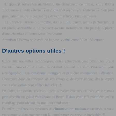
· L’appareil réversible multi-split, un climatiseur centralisé, entre 800 à
1.500 euros l’unité extérieure et 250 à 850 euros l’unité intérieure. Son plus
grand atout est qu’il permet de rafraichir efficacement les pièces
· Et l’appareil réversible mobile, 400 à 1.500 euros, moins performant, il
est plutôt accessible et ne requiert aucune installation. On peut le déplacer
d’une chambre à l’autre selon les besoins
Attention ! Prévoyez le coût de la pose, évalué entre 50 et 150 euros.
D’autres options utiles !
Grâce aux nouvelles technologies, notre génération peut bénéficier d’une
vie meilleure et d’un niveau de confort optimal. Le
clim réversible
peut
être équipé d’un automatisme intelligent et peut être commandée à distance.
Choisissez donc en fonction de vos envies et de votre budget dès le départ
car la rénovation peut coûter très cher !!!
En outre, le système réversible peut s’avérer être très efficace en été, mais
peut devenir un grand énergivore en hiver. Il doit donc être complété par un
chauffage pour obtenir un meilleur rendement.
Et enfin, préférez les systèmes de
climatisation maison
centralisés si vous
vous trouvez dans une zone où la température est presque invivable !!!